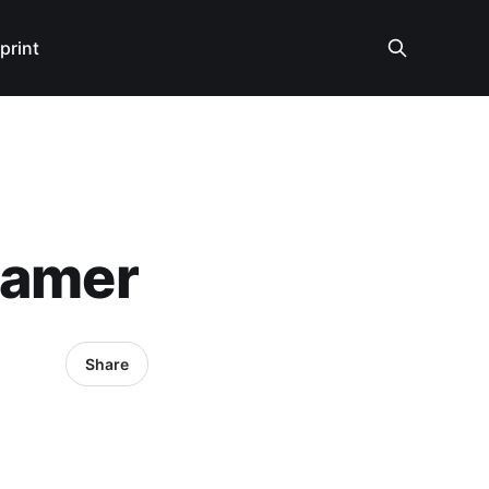
print
samer
Share