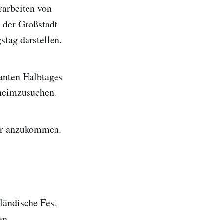
rarbeiten von
 der Großstadt
stag darstellen.
anten Halbtages
 heimzusuchen.
ser anzukommen.
iländische Fest
an