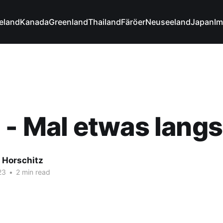
celand
Kanada
Greenland
Thailand
Färöer
Neuseeland
Japan
Im
 - Mal etwas lang
 Horschitz
23
•
2 min read