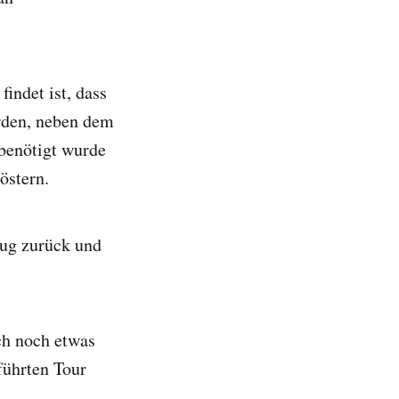
indet ist, dass
urden, neben dem
 benötigt wurde
östern.
lug zurück und
ch noch etwas
führten Tour