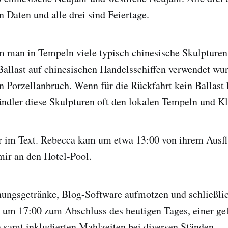
n Daten und alle drei sind Feiertage.
man in Tempeln viele typisch chinesische Skulpturen f
 Ballast auf chinesischen Handelsschiffen verwendet w
n Porzellanbruch. Wenn für die Rückfahrt kein Ballast
ndler diese Skulpturen oft den lokalen Tempeln und Kl
r im Text. Rebecca kam um etwa 13:00 von ihrem Ausf
 mir an den Hotel-Pool.
chungsgetränke, Blog-Software aufmotzen und schließli
s um 17:00 zum Abschluss des heutigen Tages, einer ge
samt inkludierten Mahlzeiten bei diversen Ständen.