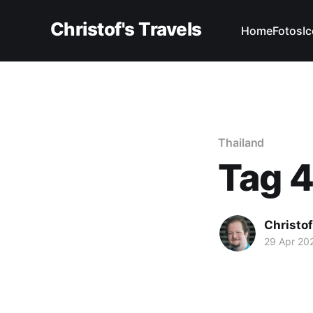
Christof's Travels
Home
Fotos
I
Thailand
Tag 4
Christof
29 Apr 20