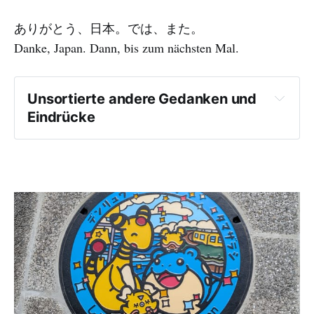
ありがとう、日本。では、また。
Danke, Japan. Dann, bis zum nächsten Mal.
Unsortierte andere Gedanken und 
Eindrücke
Kuroneko ist cool aber benötigt etwas 
Planung wie groß und häufig der 
Tageskoffer gepackt werden soll.
Nur einen Rucksack, Mittelding 
zwischen Kabinengröße und 
Stadtrucksack.
Heizspiralen hinter den 
Badezimmerspigeln gegen Beschlagen