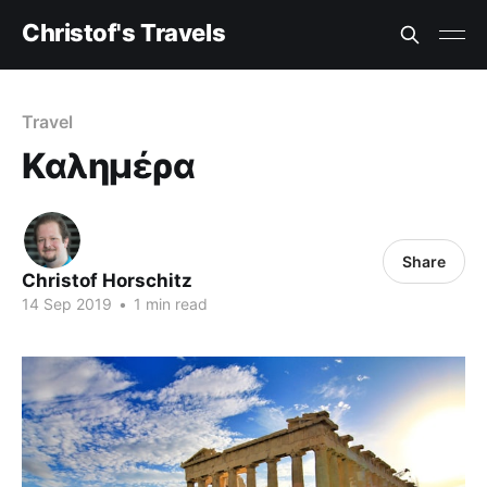
Christof's Travels
Travel
Καλημέρα
Share
Christof Horschitz
14 Sep 2019
•
1 min read