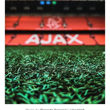
Photo by 
Riccardo Saraceni
 / 
Unsplash