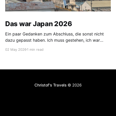
Das war Japan 2026
Ein paar Gedanken zum Abschluss, die sonst nicht
dazu gepasst haben. Ich muss gestehen, ich war
vorgestern und gestern etwas nervös. Mein Koffer
02 May 2026
1 min read
wurde am 30.04. vom Hotel abgeholt und sollte mich
am 02.05. im Hotel neben dem Flughafen Narita
erwarten. Für die Distanz Nagasaki - Narita ist dies
Christof's Travels
© 2026