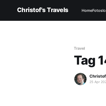
Christof's Travels
Home
Fotos
I
Travel
Tag 1
Christof
25 Apr 20