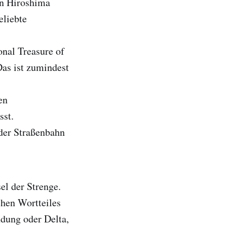
on Hiroshima
eliebte
onal Treasure of
as ist zumindest
en
sst.
der Straßenbahn
el der Strenge.
chen Wortteiles
dung oder Delta,