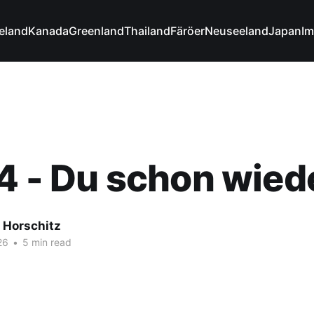
celand
Kanada
Greenland
Thailand
Färöer
Neuseeland
Japan
Im
4 - Du schon wiede
 Horschitz
26
•
5 min read