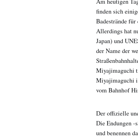
Am heutigen Tag
finden sich eini
Badestrände für
Allerdings hat n
Japan) und UNES
der Name der wei
Straßenbahnhalt
Miyajimaguchi tr
Miyajimaguchi i
vom Bahnhof Hir
Der offizielle un
Die Endungen -sh
und benennen da