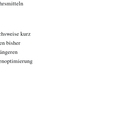
hrsmitteln
chsweise kurz
en bisher
längeren
enoptimierung