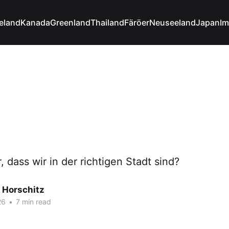
celand
Kanada
Greenland
Thailand
Färöer
Neuseeland
Japan
Im
, dass wir in der richtigen Stadt sind?
 Horschitz
26
•
7 min read