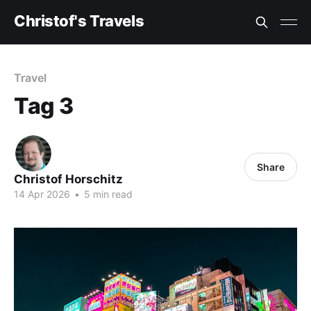
Christof's Travels
Travel
Tag 3
Share
Christof Horschitz
14 Apr 2026
•
5 min read