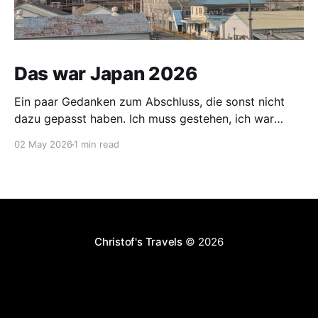
Das war Japan 2026
Ein paar Gedanken zum Abschluss, die sonst nicht
dazu gepasst haben. Ich muss gestehen, ich war
vorgestern und gestern etwas nervös. Mein Koffer
02 May 2026
1 min read
wurde am 30.04. vom Hotel abgeholt und sollte mich
am 02.05. im Hotel neben dem Flughafen Narita
erwarten. Für die Distanz Nagasaki - Narita ist dies
Christof's Travels
© 2026